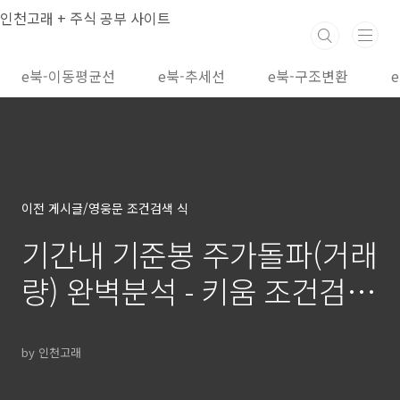
본문 바로가기
인천고래 + 주식 공부 사이트
e북-이동평균선
e북-추세선
e북-구조변환
이전 게시글/영웅문 조건검색 식
기간내 기준봉 주가돌파(거래
량) 완벽분석 - 키움 조건검색
식
by 인천고래