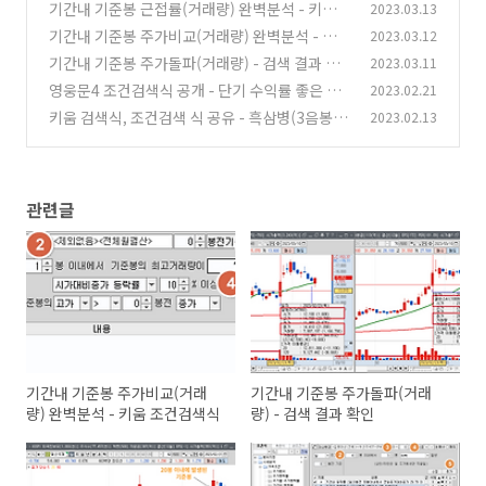
기간내 기준봉 근접률(거래량) 완벽분석 - 키움
2023.03.13
조건검색식
기간내 기준봉 주가비교(거래량) 완벽분석 - 키움
2023.03.12
(0)
조건검색식
기간내 기준봉 주가돌파(거래량) - 검색 결과 확
2023.03.11
(0)
인
영웅문4 조건검색식 공개 - 단기 수익률 좋은 기
2023.02.21
(0)
준봉 하단(눌림목) 종목 찾기
키움 검색식, 조건검색 식 공유 - 흑삼병(3음봉 이
2023.02.13
(0)
상) 패턴
(0)
관련글
기간내 기준봉 주가비교(거래
기간내 기준봉 주가돌파(거래
량) 완벽분석 - 키움 조건검색식
량) - 검색 결과 확인